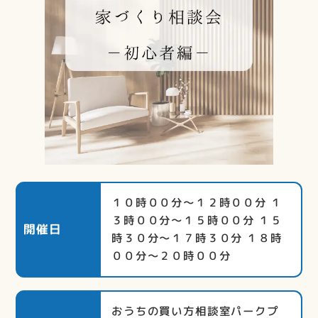
１０時００分～１２時００分 １
３時００分～１５時００分 １５
開催日
時３０分～１７時３０分 １８時
００分～２０時００分
おうちの買い方相談室パークプ