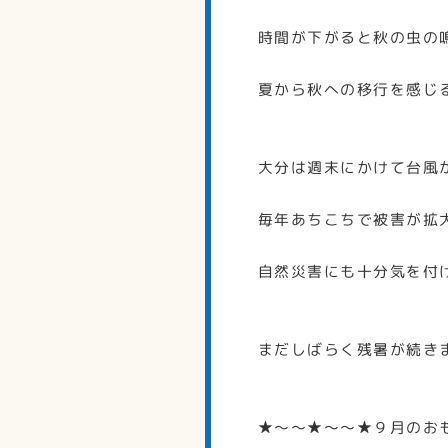
時間が下がると秋の虫の
夏から秋への移行を感じ
大分は週末にかけて台風
毎年あちこちで被害が拡
自然災害にも十分気を付
まだしばらく残暑が続き
★～～★～～★９月のお